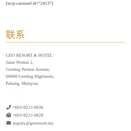
[wcp-carousel id="2413"]
联系
GEO RESORT & HOTEL
Jalan Permai 2,
Genting Permai Avenue,
69000 Genting Highlands,
Pahang, Malaysia
+603-9213 0838
+603-9213 0828
inquiry@georesort.my